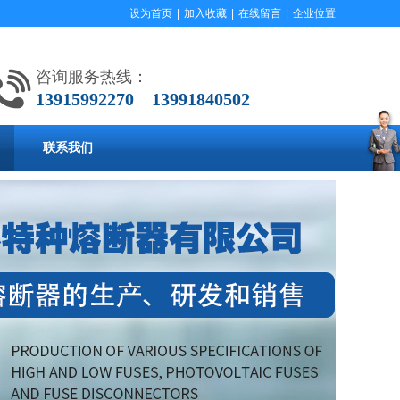
设为首页
|
加入收藏
|
在线留言
|
企业位置
咨询服务热线：
13915992270 13991840502
联系我们
客
服
中
心